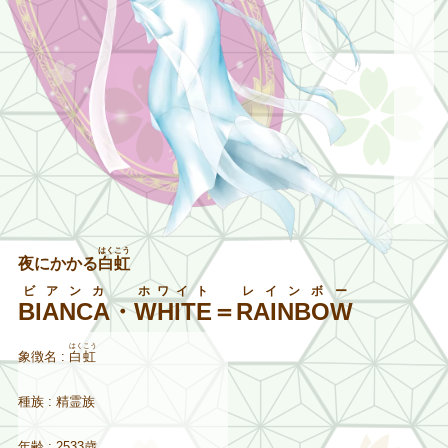
はくこう
夜にかかる
白虹
ビアンカ
ホワイト
レインボー
BIANCA
・
WHITE
＝
RAINBOW
はくこう
象徴名 :
白虹
種族 : 精霊族
年齢 : 2533歳