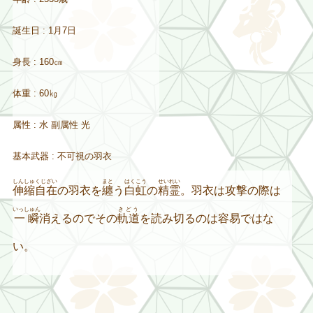
誕生日 : 1月7日
身長 : 160㎝
体重 : 60㎏
属性 : 水 副属性 光
基本武器 : 不可視の羽衣
しんしゅくじざい
まと
はくこう
せいれい
伸縮自在
の羽衣を
纏
う
白虹
の
精霊
。羽衣は攻撃の際は
いっしゅん
きどう
一瞬
消えるのでその
軌道
を読み切るのは容易ではな
い。